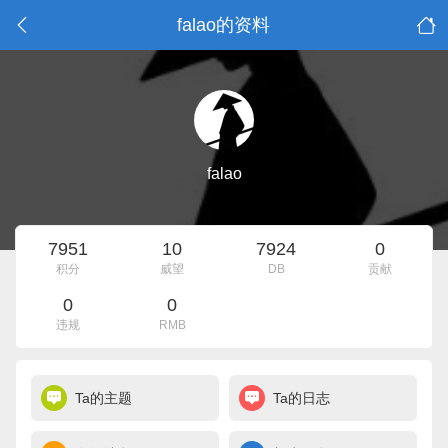
falao的资料
falao
7951
10
7924
0
积分
威望
DB
贡献
0
0
违规
RMB
Ta的主题
Ta的日志