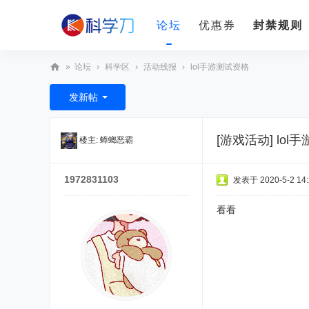
论坛
优惠券
封禁规则
»
论坛
›
科学区
›
活动线报
›
lol手游测试资格
科
发新帖
学
刀
[游戏活动]
lol
楼主:
蟑螂恶霸
1972831103
发表于 2020-5-2 14:
看看