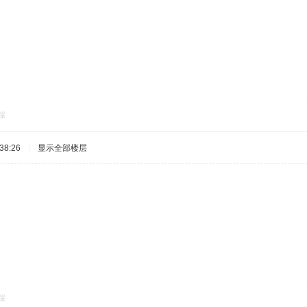
踩
38:26
|
显示全部楼层
踩