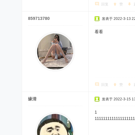
回复
赞
859713780
发表于 2022-3-13 22
看看
回复
赞
缘清
发表于 2022-3-15 13
1
1111111111111111111