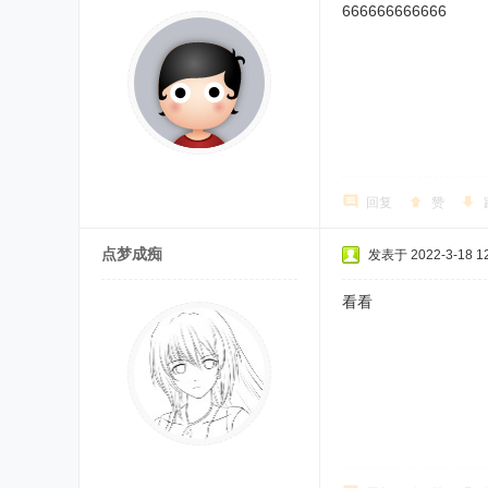
666666666666
回复
赞
点梦成痴
发表于 2022-3-18 12
看看