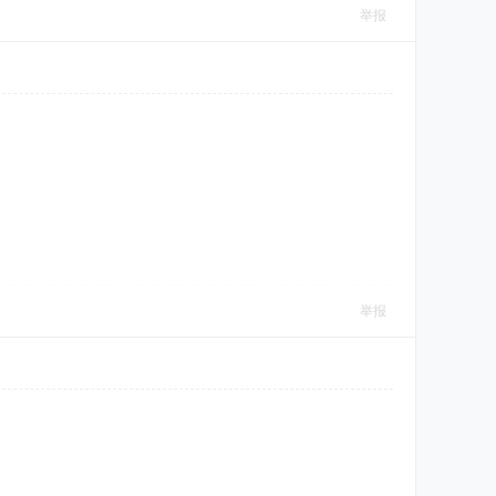
举报
举报