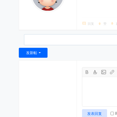
回复
赞
发新帖
发表回复