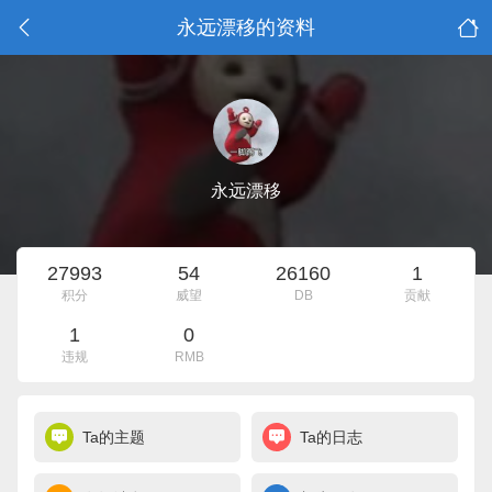
永远漂移的资料
永远漂移
27993
54
26160
1
积分
威望
DB
贡献
1
0
违规
RMB
Ta的主题
Ta的日志