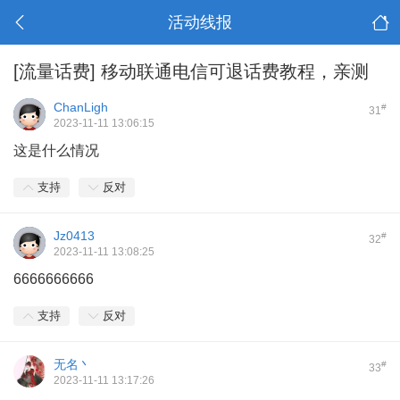
活动线报
[流量话费]
移动联通电信可退话费教程，亲测
ChanLigh
#
31
2023-11-11 13:06:15
这是什么情况
支持
反对
Jz0413
#
32
2023-11-11 13:08:25
6666666666
支持
反对
无名丶
#
33
2023-11-11 13:17:26